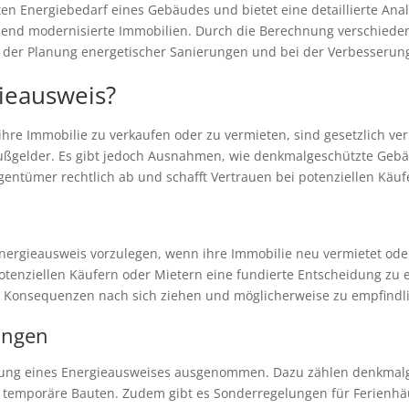
n Energiebedarf eines Gebäudes und bietet eine detaillierte Analys
end modernisierte Immobilien. Durch die Berechnung verschieden
i der Planung energetischer Sanierungen und bei der Verbesserung
ieausweis?
re Immobilie zu verkaufen oder zu vermieten, sind gesetzlich verp
gelder. Es gibt jedoch Ausnahmen, wie denkmalgeschützte Gebäude,
Eigentümer rechtlich ab und schafft Vertrauen bei potenziellen Käu
Energieausweis vorzulegen, wenn ihre Immobilie neu vermietet oder
otenziellen Käufern oder Mietern eine fundierte Entscheidung zu e
che Konsequenzen nach sich ziehen und möglicherweise zu empfind
ungen
ellung eines Energieausweises ausgenommen. Dazu zählen denkmal
 temporäre Bauten. Zudem gibt es Sonderregelungen für Ferienhä