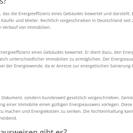
s?
nt, das die Energieeffizienz eines Gebäudes bewertet und darstellt
Käufer und Mieter. Rechtlich vorgeschrieben in Deutschland seit 20
m Verkauf von Immobilien.
 Energieeffizienz eines Gebäudes bewertet. Er dient dazu, den En
eich unterschiedlicher Immobilien zu ermöglichen. Der Energieausw
e bei der Energiewende, da er Anreize zur energetischen Sanierung
les Dokument, sondern bundesweit gesetzlich vorgeschrieben. Gem
g einer Immobilie einen gültigen Energieausweis vorlegen. Diese 
u machen und Energiekosten zu senken. Die Nichteinhaltung kann 
cheidend.
ausweisen gibt es?