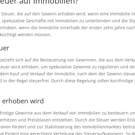
teuer auf Immobilien?
ne Steuer, die auf den Gewinn erhoben wird, wenn eine Immobilie 
, spekulative Geschäfte mit Immobilien zu unterbinden und die St
 erhoben, wenn die Immobilie innerhalb der ersten zehn Jahre nac
sichtigt werden müssen.
euer
bezieht sich auf die Besteuerung von Gewinnen, die aus dem Verk
teuer wird erhoben, um spekulative Gewinne zu regulieren und de
dem Kauf und Verkauf der Immobilie, nach dem der Gewinn steuerpfl
nd in der Regel steuerfrei. Durch diese Regelung sollen kurzfristig
 erhoben wird
fristige Gewinne aus dem Verkauf von Immobilien zu besteuern un
berhitzen und Preisblasen entstehen. Durch die Steuer werden Erl
itionen fördert und zur Stabilisierung des Immobilienmarktes beitr
 fördert eine gerechtere Verteilung des Steueraufkommens. So die