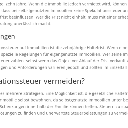
Regel zehn Jahre. Wenn die Immobilie jedoch vermietet wird, könn
en, dass bei selbstgenutzten Immobilien keine Spekulationssteuer a
rist beeinflussen. Wer die Frist nicht einhält, muss mit einer erh
ratung unerlässlich macht.
ungen
ssteuer auf Immobilien ist die zehnjährige Haltefrist. Wenn eine
t es spezielle Regelungen für eigengenutzte Immobilien. Wer seine 
er zahlen, selbst wenn das Objekt vor Ablauf der Frist verkauft w
gen und Anforderungen variieren jedoch und sollten im Einzelfal
ationssteuer vermeiden?
es mehrere Strategien. Eine Möglichkeit ist, die gesetzliche Halte
Immobilie selbst bewohnen, da selbstgenutzte Immobilien unter 
e Schenkungen innerhalb der Familie können helfen, Steuern zu spar
 Lösungen zu finden und unerwartete Steuerbelastungen zu vermeid