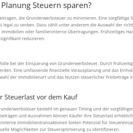
e Planung Steuern sparen?
beitragen, die Grunderwerbsteuer zu minimieren. Eine sorgfältige
ast legal zu senken. Dazu zählt unter anderem die Auswahl der ric
 Immobilien oder familieninterne Übertragungen. Frühzeitiges Han
gnifikant reduzieren.
e
Rolle bei der Einsparung von Grunderwerbsteuer. Durch frühzeiti
werden. Eine umfassende finanzielle Vorausplanung und das Einhole
ahl der Immobilienart und das Nutzen steuerlicher Freibeträge in
r Steuerlast vor dem Kauf
 Grunderwerbsteuer besteht im genauen Timing und der sorgfältige
ibeträgen und Ausnahmen können Käufer ihre Steuerlast erheblich
interne Immobilientransaktionen bieten Potenzial für Steuereins
uelle Möglichkeiten zur Steueroptimierung zu identifizieren.