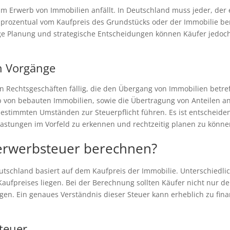
im Erwerb von Immobilien anfällt. In Deutschland muss jeder, der 
d prozentual vom Kaufpreis des Grundstücks oder der Immobilie be
ige Planung und strategische Entscheidungen können Käufer jedoc
en Vorgänge
 Rechtsgeschäften fällig, die den Übergang von Immobilien betref
b von bebauten Immobilien, sowie die Übertragung von Anteilen a
timmten Umständen zur Steuerpflicht führen. Es ist entscheidend
elastungen im Vorfeld zu erkennen und rechtzeitig planen zu könne
erwerbsteuer berechnen?
tschland basiert auf dem Kaufpreis der Immobilie. Unterschiedli
aufpreises liegen. Bei der Berechnung sollten Käufer nicht nur d
en. Ein genaues Verständnis dieser Steuer kann erheblich zu fin
teuer