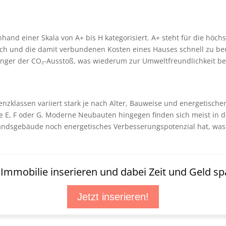
hand einer Skala von A+ bis H kategorisiert. A+ steht für die höchs
auch und die damit verbundenen Kosten eines Hauses schnell zu beur
inger der CO₂-Ausstoß, was wiederum zur Umweltfreundlichkeit bei
ienzklassen variiert stark je nach Alter, Bauweise und energetisc
ie E, F oder G. Moderne Neubauten hingegen finden sich meist in 
standsgebäude noch energetisches Verbesserungspotenzial hat, wa
t Immobilie inserieren und dabei Zeit und Geld sp
Jetzt inserieren!