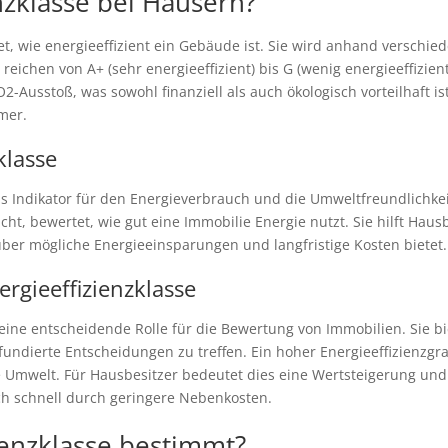
enzklasse bei Häusern?
et, wie energieeffizient ein Gebäude ist. Sie wird anhand verschie
eichen von A+ (sehr energieeffizient) bis G (wenig energieeffizient
Ausstoß, was sowohl finanziell als auch ökologisch vorteilhaft ist.
mer.
klasse
als Indikator für den Energieverbrauch und die Umweltfreundlichkei
reicht, bewertet, wie gut eine Immobilie Energie nutzt. Sie hilft Ha
über mögliche Energieeinsparungen und langfristige Kosten bietet.
rgieeffizienzklasse
t eine entscheidende Rolle für die Bewertung von Immobilien. Sie b
undierte Entscheidungen zu treffen. Ein hoher Energieeffizienzgrad
Umwelt. Für Hausbesitzer bedeutet dies eine Wertsteigerung und 
ch schnell durch geringere Nebenkosten.
ienzklasse bestimmt?