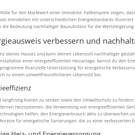
olle für den Marktwert einer Immobilie. Fallbeispiele zeigen, das
 von Immobilien mit unterschiedlichen Energiestandards illustriert
h die Bedeutung nachhaltiger Bausubstanz für die Wertsteigerung
rgieausweis verbessern und nachhalt
ienz deines Hauses und kann deinen Lebensstil nachhaltiger gest
tallation einer energieeffizienten Heizanlage, kannst du den Ene
erprogramme finanzielle Unterstützung für energetische Verbesseru
ch zu einem umweltfreundlicheren Lebensstil bei.
ieeffizienz
t langfristig Kosten zu senken sowie den Umweltschutz zu fördern
modernen Heizsystemen, die Verwendung von energieeffizienten G
echnologien helfen, den Energieverbrauch aktiv zu überwachen un
nreize für energetische Sanierungen, die zu einer verbesserten En
ge Heiz- und Energieversorgung