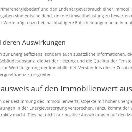
 Primärenergiebedarf und den Endenergieverbrauch einer Immobili
e Angaben sind entscheidend, um die Umweltbelastung zu bewerten 
r Werte trägt dazu bei, nachhaltigere Entscheidungen beim Immob
d deren Auswirkungen
ten zur Energieeffizienz, sondern auch zusätzliche Informationen,
Gebäudesubstanz, die Art der Heizung und die Qualität der Fenste
 zur Wertsteigerung der Immobilie bei. Verständnis dieser Zusatz
gieeffizienz zu ergreifen.
ieausweis auf den Immobilienwert aus
 in der Bestimmung des Immobilienwerts. Objekte mit hoher Energi
sparungen in der Energieversorgung versprechen. Hinzu kommt de
traktiv macht. Dies hat nicht nur positive Auswirkungen auf den M