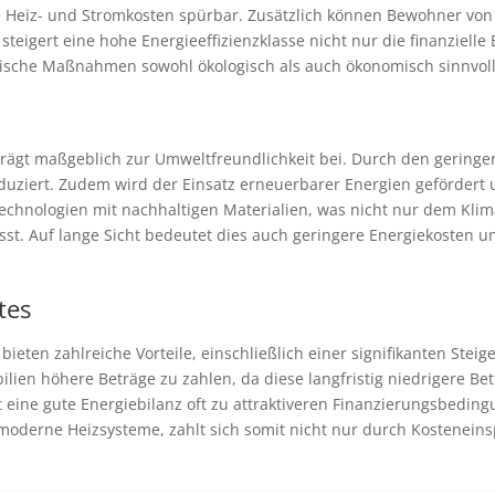
die Heiz- und Stromkosten spürbar. Zusätzlich können Bewohner v
 steigert eine hohe Energieeffizienzklasse nicht nur die finanziell
getische Maßnahmen sowohl ökologisch als auch ökonomisch sinnvoll
 trägt maßgeblich zur Umweltfreundlichkeit bei. Durch den gering
duziert. Zudem wird der Einsatz erneuerbarer Energien gefördert
Technologien mit nachhaltigen Materialien, was nicht nur dem Kl
st. Auf lange Sicht bedeutet dies auch geringere Energiekosten un
tes
bieten zahlreiche Vorteile, einschließlich einer signifikanten Stei
bilien höhere Beträge zu zahlen, da diese langfristig niedrigere B
ne gute Energiebilanz oft zu attraktiveren Finanzierungsbedingun
moderne Heizsysteme, zahlt sich somit nicht nur durch Kostenein