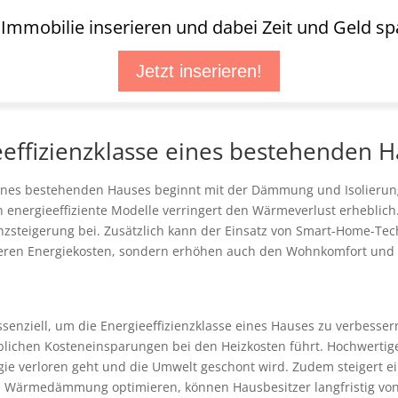
t Immobilie inserieren und dabei Zeit und Geld sp
Jetzt inserieren!
effizienzklasse eines bestehenden 
 eines bestehenden Hauses beginnt mit der Dämmung und Isolier
h energieeffiziente Modelle verringert den Wärmeverlust erhebl
ienzsteigerung bei. Zusätzlich kann der Einsatz von Smart-Home-T
eren Energiekosten, sondern erhöhen auch den Wohnkomfort und 
ssenziell, um die Energieeffizienzklasse eines Hauses zu verbess
blichen Kosteneinsparungen bei den Heizkosten führt. Hochwerti
rgie verloren geht und die Umwelt geschont wird. Zudem steiger
e Wärmedämmung optimieren, können Hausbesitzer langfristig von