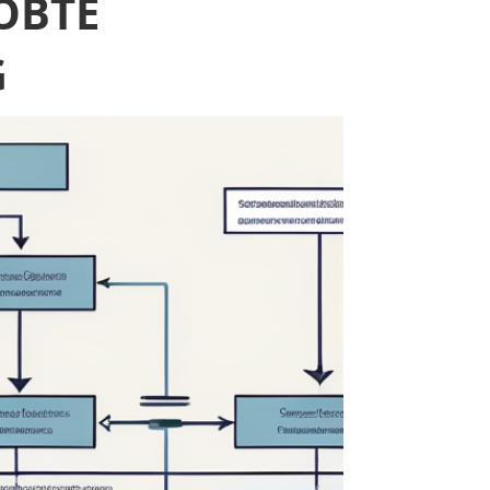
OBTE
G