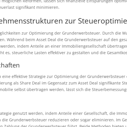
 möglichen Reformen, lassen sich finanzielle Einsparungen optimie
uerlast signifikant minimieren.
ehmensstrukturen zur Steueroptimie
öglichkeiten zur Optimierung der Grunderwerbsteuer. Durch die W
erden. Während beim Asset Deal die Grunderwerbsteuer auf den ges
 werden, indem Anteile an einer Immobiliengesellschaft übertragen
t es, steuerliche Lasten effektiver zu gestalten und die Gesamtk
chaften
n eine effektive Strategie zur Optimierung der Grunderwerbsteuer
erung als Share Deal im Gegensatz zum Asset Deal signifikante Steu
mobilie selbst übertragen werden, lässt sich die Steuerbemessung
tegie genutzt werden, indem Anteile einer Gesellschaft, die Immob
die Grunderwerbsteuer reduzieren oder sogar eliminieren. Im Ge
llen Zahlung der Grunderwerbsteuer führt. Beide Methoden bieten 