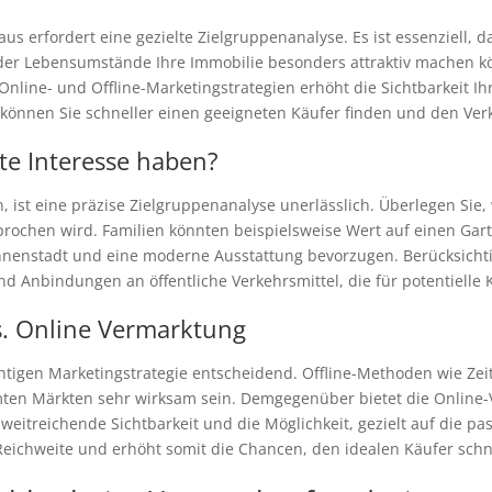
us erfordert eine gezielte Zielgruppenanalyse. Es ist essenziell, d
der Lebensumstände Ihre Immobilie besonders attraktiv machen kö
 Online- und Offline-Marketingstrategien erhöht die Sichtbarkeit Ih
önnen Sie schneller einen geeigneten Käufer finden und den Verk
te Interesse haben?
n, ist eine präzise Zielgruppenanalyse unerlässlich. Überlegen Si
ochen wird. Familien könnten beispielsweise Wert auf einen Gar
nnenstadt und eine moderne Ausstattung bevorzugen. Berücksichtig
nd Anbindungen an öffentliche Verkehrsmittel, die für potentielle K
vs. Online Vermarktung
ichtigen Marketingstrategie entscheidend. Offline-Methoden wie Z
mmten Märkten sehr wirksam sein. Demgegenüber bietet die Online
eitreichende Sichtbarkeit und die Möglichkeit, gezielt auf die p
eichweite und erhöht somit die Chancen, den idealen Käufer schne