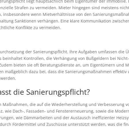
erungspflicht liegt hauptsächlich beim Eigentümer der Immobilie.
nzielle Strafen zu vermeiden. Mieter hingegen sind meistens nich
, insbesondere wenn Mietverhältnisse von den Sanierungsmaßnah
altung Sanktionen verhängen. Eine klare Kommunikation zwischen
htliche Konflikte zu vermeiden.
 Durchsetzung der Sanierungspflicht. Ihre Aufgaben umfassen die 
s beinhaltet Kontrollen, die Verhängung von Bußgeldern bei Nicht
em bieten sie oft Beratungsdienste an, um Eigentümern und Mi
rden maßgeblich dazu bei, dass die Sanierungsmaßnahmen effektiv 
 werden.
t die Sanierungspflicht?
 von Maßnahmen, die auf die Wiederherstellung und Verbesserung 
, wie Dach-, Fassaden- und Fenstererneuerung, sowie die Moderni
erungen, wie Dämmarbeiten und der Austausch ineffizienter Heizsy
ch Fördermittel und Zuschüsse unterstützt werden, was die finan