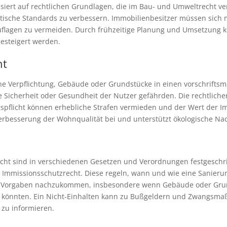
iert auf rechtlichen Grundlagen, die im Bau- und Umweltrecht veran
ische Standards zu verbessern. Immobilienbesitzer müssen sich m
uflagen zu vermeiden. Durch frühzeitige Planung und Umsetzung k
gesteigert werden.
ht
che Verpflichtung, Gebäude oder Grundstücke in einen vorschriftsm
ie Sicherheit oder Gesundheit der Nutzer gefährden. Die rechtlic
gspflicht können erhebliche Strafen vermieden und der Wert der I
Verbesserung der Wohnqualität bei und unterstützt ökologische Nach
icht sind in verschiedenen Gesetzen und Verordnungen festgeschr
Immissionsschutzrecht. Diese regeln, wann und wie eine Sanieru
hen Vorgaben nachzukommen, insbesondere wenn Gebäude oder Gru
 könnten. Ein Nicht-Einhalten kann zu Bußgeldern und Zwangsmaßn
 zu informieren.