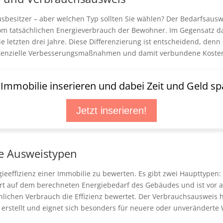
ausbesitzer – aber welchen Typ sollten Sie wählen? Der Bedarfsaus
m tatsächlichen Energieverbrauch der Bewohner. Im Gegensatz d
e letzten drei Jahre. Diese Differenzierung ist entscheidend, denn
potenzielle Verbesserungsmaßnahmen und damit verbundene Koste
t Immobilie inserieren und dabei Zeit und Geld sp
Jetzt inserieren!
e Ausweistypen
rgieeffizienz einer Immobilie zu bewerten. Es gibt zwei Haupttype
t auf dem berechneten Energiebedarf des Gebäudes und ist vor al
hlichen Verbrauch die Effizienz bewertet. Der Verbrauchsausweis 
e erstellt und eignet sich besonders für neuere oder unverändert