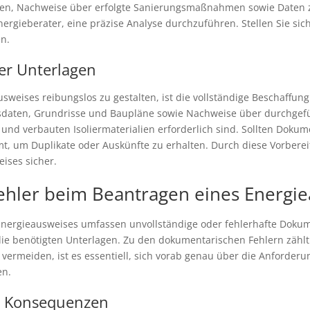
nen, Nachweise über erfolgte Sanierungsmaßnahmen sowie Daten 
rgieberater, eine präzise Analyse durchzuführen. Stellen Sie siche
n.
er Unterlagen
weises reibungslos zu gestalten, ist die vollständige Beschaffung 
uchsdaten, Grundrisse und Baupläne sowie Nachweise über durchg
nd verbauten Isoliermaterialien erforderlich sind. Sollten Dokume
mt, um Duplikate oder Auskünfte zu erhalten. Durch diese Vorbere
eises sicher.
Fehler beim Beantragen eines Energi
Energieausweises umfassen unvollständige oder fehlerhafte Dokum
ie benötigten Unterlagen. Zu den dokumentarischen Fehlern zählt
ermeiden, ist es essentiell, sich vorab genau über die Anforderu
en.
n Konsequenzen