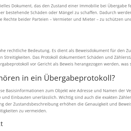
izielles Dokument, das den Zustand einer Immobilie bei Übergabe f
er bestehende Schäden oder Mängel zu schaffen. Dadurch werden 
die Rechte beider Parteien – Vermieter und Mieter – zu schützen 
hohe rechtliche Bedeutung. Es dient als Beweisdokument für den Z
en Streitigkeiten. Das Protokoll dokumentiert Schäden und Zähler
gabeprotokoll vor Gericht als Beweis herangezogen werden, was se
hören in ein Übergabeprotokoll?
äzise Basisinformationen zum Objekt wie Adresse und Namen der Ve
 und Einbauten unerlässlich. Wichtig sind auch die exakten Zähle
g der Zustandsbeschreibung erhöhen die Genauigkeit und Beweiskr
itigkeiten zu vermeiden.
t