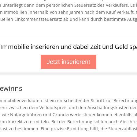
unterliegt dann dem persönlichen Steuersatz des Verkäufers. Es i
en Immobilien innerhalb von zehn Jahren nach dem Kauf verkauft, fä
duellen Einkommenssteuersatz ab und kann durch bestimmte Ausga
t Immobilie inserieren und dabei Zeit und Geld sp
Jetzt inserieren!
gewinns
mmobilienverkäufen ist ein entscheidender Schritt zur Berechnung
renz zwischen dem Verkaufspreis und den Anschaffungskosten der 
 wie Notargebühren und Grunderwerbssteuer können ebenfalls abg
inn korrekt zu ermitteln. Bei der Berechnung sollten auch Absc
ast zu bestimmen. Eine präzise Ermittlung hilft, die Steuerzahlla