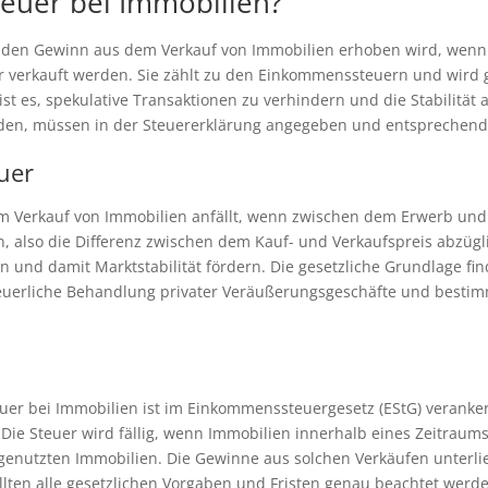
teuer bei Immobilien?
auf den Gewinn aus dem Verkauf von Immobilien erhoben wird, wenn
r verkauft werden. Sie zählt zu den Einkommenssteuern und wir
 ist es, spekulative Transaktionen zu verhindern und die Stabilitä
erden, müssen in der Steuererklärung angegeben und entsprechend
euer
eim Verkauf von Immobilien anfällt, wenn zwischen dem Erwerb und
 also die Differenz zwischen dem Kauf- und Verkaufspreis abzügl
rn und damit Marktstabilität fördern. Die gesetzliche Grundlage fi
e steuerliche Behandlung privater Veräußerungsgeschäfte und besti
uer bei Immobilien ist im Einkommenssteuergesetz (EStG) verankert
Die Steuer wird fällig, wenn Immobilien innerhalb eines Zeitrau
genutzten Immobilien. Die Gewinne aus solchen Verkäufen unterli
ollten alle gesetzlichen Vorgaben und Fristen genau beachtet wer