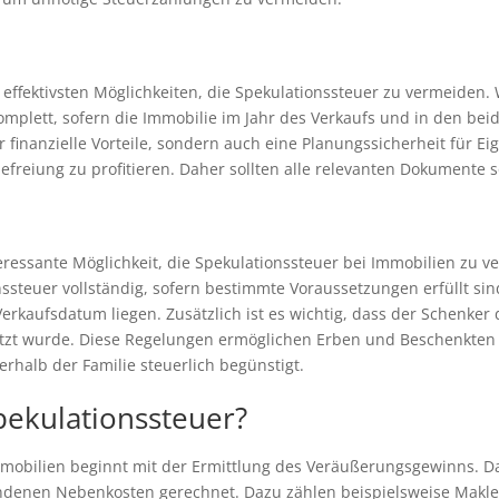
er effektivsten Möglichkeiten, die Spekulationssteuer zu vermeid
komplett, sofern die Immobilie im Jahr des Verkaufs und in den bei
 finanzielle Vorteile, sondern auch eine Planungssicherheit für Ei
freiung zu profitieren. Daher sollten alle relevanten Dokumente 
n
ressante Möglichkeit, die Spekulationssteuer bei Immobilien zu v
nssteuer vollständig, sofern bestimmte Voraussetzungen erfüllt si
rkaufsdatum liegen. Zusätzlich ist es wichtig, dass der Schenker
utzt wurde. Diese Regelungen ermöglichen Erben und Beschenkten 
halb der Familie steuerlich begünstigt.
pekulationssteuer?
mobilien beginnt mit der Ermittlung des Veräußerungsgewinns. Da
ndenen Nebenkosten gerechnet. Dazu zählen beispielsweise Makl