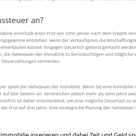
nssteuer an?
mobilie innerhalb einer Frist von zehn Jahren nach dem Erwerb verä
ngsgewinne entstehen, wenn der Verkaufspreis die Anschaffungsk
ienverkäufen können hingegen steuerlich geltend gemacht werden
am, die Haltedauer der Immobilie zu berücksichtigen und mögliche 
ge Steuerzahlungen vermeiden.
euer spielt die Haltedauer der Immobilie. Wenn Sie eine Immobili
uer auf den Gewinn an. Verstreichen jedoch mehr als zehn Jahre zwi
resfrist ist daher entscheidend, um eine mögliche Steuerlast zu 
 die Frist auf drei Jahre. Eine strategische Planung der Haltedaue
t Immobilie inserieren und dabei Zeit und Geld sp