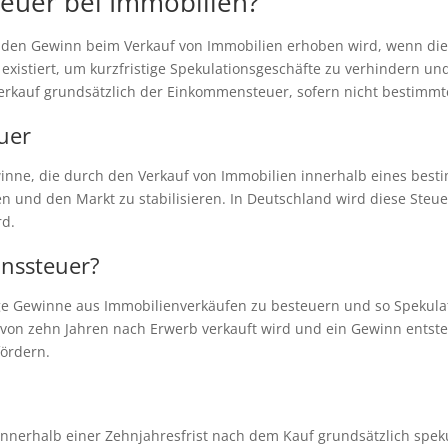
teuer bei Immobilien?
auf den Gewinn beim Verkauf von Immobilien erhoben wird, wenn di
e existiert, um kurzfristige Spekulationsgeschäfte zu verhindern un
erkauf grundsätzlich der Einkommensteuer, sofern nicht bestimm
euer
winne, die durch den Verkauf von Immobilien innerhalb eines besti
 und den Markt zu stabilisieren. In Deutschland wird diese Steu
rd.
onssteuer?
stige Gewinne aus Immobilienverkäufen zu besteuern und so Speku
von zehn Jahren nach Erwerb verkauft wird und ein Gewinn entsteht
fördern.
nnerhalb einer Zehnjahresfrist nach dem Kauf grundsätzlich speku